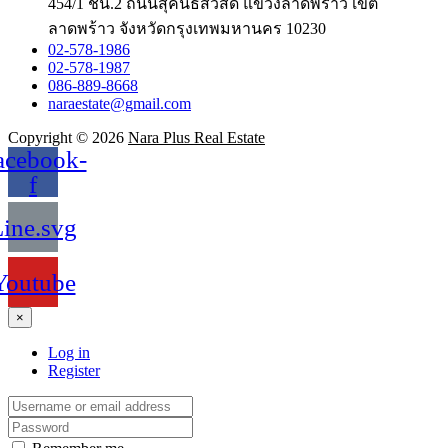
454/1 ชั้น.2 ถนนสุคนธสวัสดิ์ แขวงลาดพร้าว เขต
ลาดพร้าว จังหวัดกรุงเทพมหานคร 10230
02-578-1986
02-578-1987
086-889-8668
naraestate@gmail.com
Copyright © 2026
Nara Plus Real Estate
acebook-
f
ine.svg
Youtube
×
Log in
Register