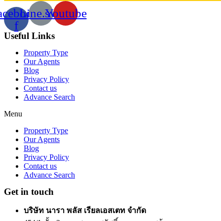
acebook-
Line.svg
Youtube
f
Useful Links
Property Type
Our Agents
Blog
Privacy Policy
Contact us
Advance Search
Menu
Property Type
Our Agents
Blog
Privacy Policy
Contact us
Advance Search
Get in touch
บริษัท นารา พลัส เรียลเอสเตท จำกัด