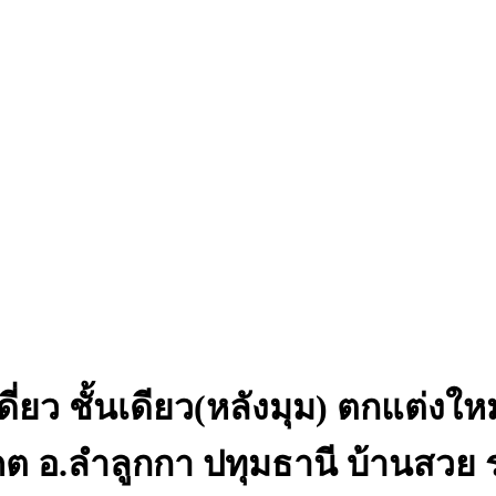
ี่ยว ชั้นเดียว(หลังมุม) ตกแต่งให
.คูคต อ.ลำลูกกา ปทุมธานี บ้านสวย