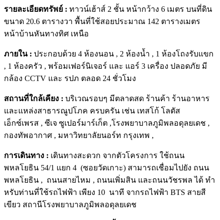
รายละเอียดทรัพย์ :
ทาวน์เฮ้าส์ 2 ชั้น หน้ากว้าง 6 เมตร บนที่ดิน
ขนาด 20.6 ตารางวา พื้นที่ใช้สอยประมาณ 142 ตารางเมตร
หน้าบ้านหันทางทิศ เหนือ
ภายใน :
ประกอบด้วย 4 ห้องนอน , 2 ห้องน้ำ , 1 ห้องโถงรับแขก
, 1 ห้องครัว , พร้อมเฟอร์นิเจอร์ และ แอร์ 3 เครื่อง ปลอดภัย มี
กล้อง CCTV และ รปภ ตลอด 24 ชั่วโมง
สถานที่ใกล้เคียง :
บริเวณรอบๆ มีตลาดสด ร้านค้า ร้านอาหาร
และแหล่งสาธารณูปโภค ครบครัน เช่น เทสโก้ โลตัส
เอ็กซ์เพรส , ซีเจ ซูเปอร์มาร์เก็ต ,โรงพยาบาลภูมิพลอดุลยเดช ,
กองทัพอากาศ , มหาวิทยาลัยนอร์ท กรุงเทพ ,
การเดินทาง
:
เดินทางสะดวก จากตัวโครงการ ใช้ถนน
พหลโยธิน 54/1 แยก 4 (ซอยวัดเกาะ) สามารถเชื่อมไปยัง ถนน
พหลโยธิน , ถนนสายไหม , ถนนเพิ่มสิน และถนนวัชรพล ได้ ทำ
หรับท่านที่ใช้รถไฟฟ้า เพียง 10 นาที จากรถไฟฟ้า BTS สายสี
เขียว สถานีโรงพยาบาลภูมิพลอดุลยเดช