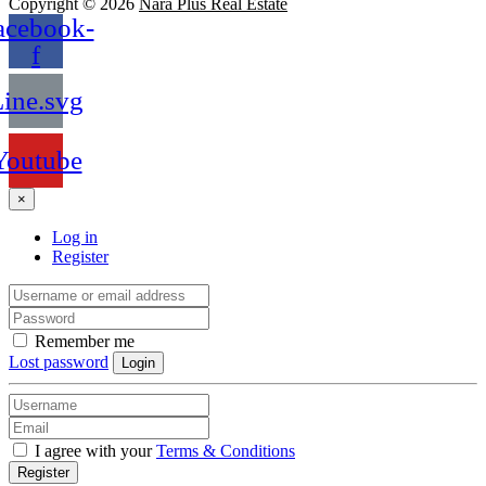
Copyright © 2026
Nara Plus Real Estate
acebook-
f
ine.svg
Youtube
×
Log in
Register
Remember me
Lost password
Login
I agree with your
Terms & Conditions
Register