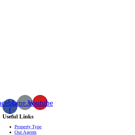
acebook-
Line.svg
Youtube
f
Useful Links
Property Type
Our Agents