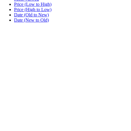
Price (Low to High)
Price (High to Low)
Date (Old to New)
Date (New to Old)