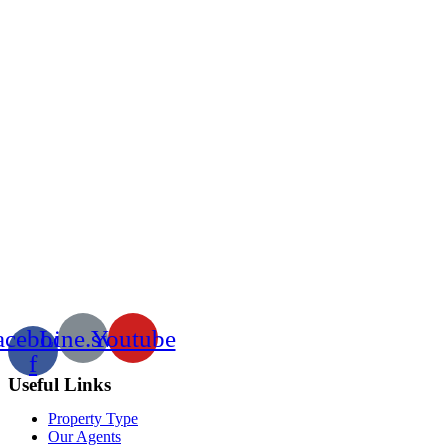
acebook-
Line.svg
Youtube
f
Useful Links
Property Type
Our Agents