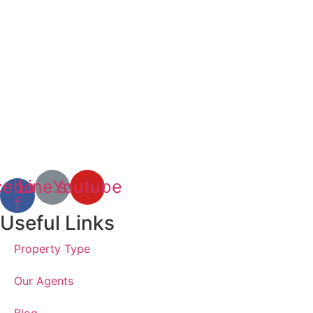
cebook-
Line.svg
Youtube
f
Useful Links
Property Type
Our Agents