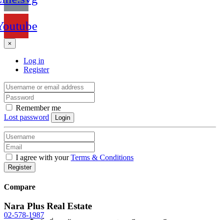
Youtube
×
Log in
Register
Remember me
Lost password
Login
I agree with your
Terms & Conditions
Register
Compare
Nara Plus Real Estate
02-578-1987