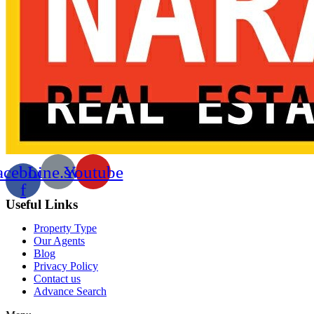
acebook-
Line.svg
Youtube
f
Useful Links
Property Type
Our Agents
Blog
Privacy Policy
Contact us
Advance Search