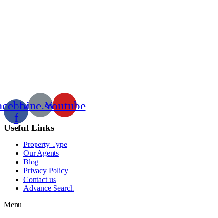
acebook-
Line.svg
Youtube
f
Useful Links
Property Type
Our Agents
Blog
Privacy Policy
Contact us
Advance Search
Menu