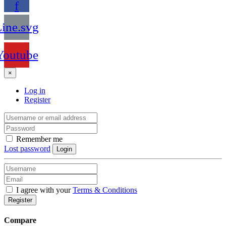
f
ine.svg
Youtube
×
Log in
Register
Remember me
Lost password
Login
I agree with your
Terms & Conditions
Register
Compare