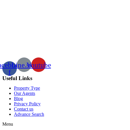
acebook-
Line.svg
Youtube
f
Useful Links
Property Type
Our Agents
Blog
Privacy Policy
Contact us
Advance Search
Menu