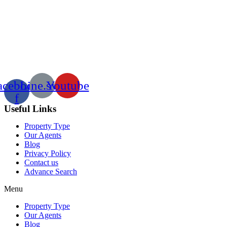
acebook-
Line.svg
Youtube
f
Useful Links
Property Type
Our Agents
Blog
Privacy Policy
Contact us
Advance Search
Menu
Property Type
Our Agents
Blog