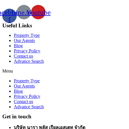
acebook-
Line.svg
Youtube
f
Useful Links
Property Type
Our Agents
Blog
Privacy Policy
Contact us
Advance Search
Menu
Property Type
Our Agents
Blog
Privacy Policy
Contact us
Advance Search
Get in touch
บริษัท นารา พลัส เรียลเอสเตท จำกัด