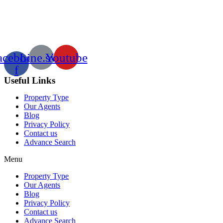
acebook-
Line.svg
Youtube
f
Useful Links
Property Type
Our Agents
Blog
Privacy Policy
Contact us
Advance Search
Menu
Property Type
Our Agents
Blog
Privacy Policy
Contact us
Advance Search