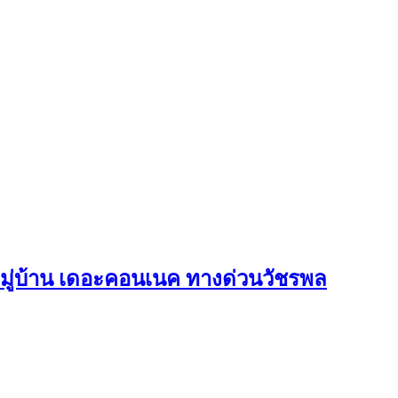
 หมู่บ้าน เดอะคอนเนค ทางด่วนวัชรพล