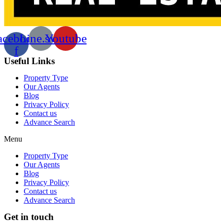
acebook-
Line.svg
Youtube
f
Useful Links
Property Type
Our Agents
Blog
Privacy Policy
Contact us
Advance Search
Menu
Property Type
Our Agents
Blog
Privacy Policy
Contact us
Advance Search
Get in touch