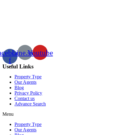
acebook-
Line.svg
Youtube
f
Useful Links
Property Type
Our Agents
Blog
Privacy Policy
Contact us
Advance Search
Menu
Property Type
Our Agents