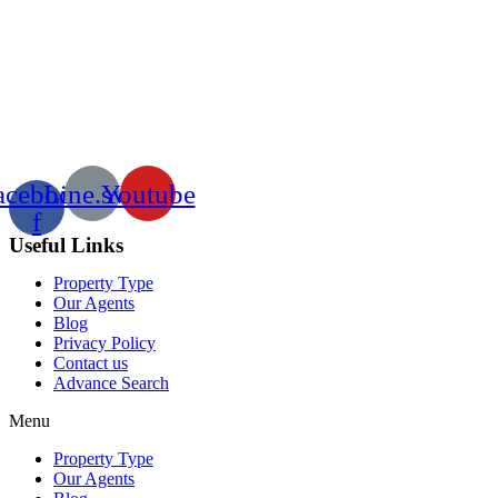
acebook-
Line.svg
Youtube
f
Useful Links
Property Type
Our Agents
Blog
Privacy Policy
Contact us
Advance Search
Menu
Property Type
Our Agents