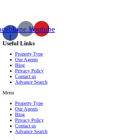
acebook-
Line.svg
Youtube
f
Useful Links
Property Type
Our Agents
Blog
Privacy Policy
Contact us
Advance Search
Menu
Property Type
Our Agents
Blog
Privacy Policy
Contact us
Advance Search