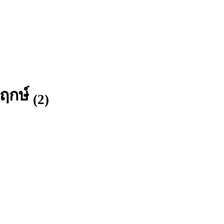
พฤกษ์
(2)