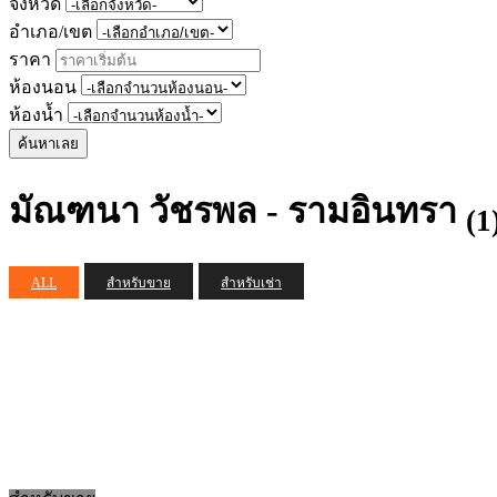
จังหวัด
อำเภอ/เขต
ราคา
ห้องนอน
ห้องน้ำ
ค้นหาเลย
มัณฑนา วัชรพล - รามอินทรา
(1
ALL
สำหรับขาย
สำหรับเช่า