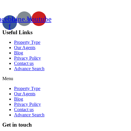
acebook-
Line.svg
Youtube
f
Useful Links
Property Type
Our Agents
Blog
Privacy Policy
Contact us
Advance Search
Menu
Property Type
Our Agents
Blog
Privacy Policy
Contact us
Advance Search
Get in touch