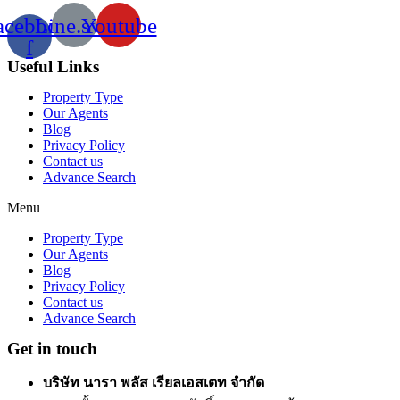
acebook-
Line.svg
Youtube
f
Useful Links
Property Type
Our Agents
Blog
Privacy Policy
Contact us
Advance Search
Menu
Property Type
Our Agents
Blog
Privacy Policy
Contact us
Advance Search
Get in touch
บริษัท นารา พลัส เรียลเอสเตท จำกัด