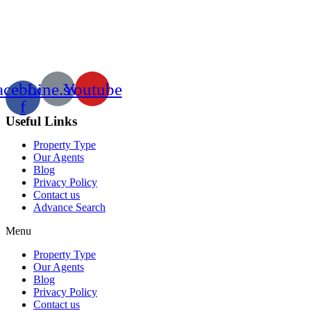
acebook-
Line.svg
Youtube
f
Useful Links
Property Type
Our Agents
Blog
Privacy Policy
Contact us
Advance Search
Menu
Property Type
Our Agents
Blog
Privacy Policy
Contact us