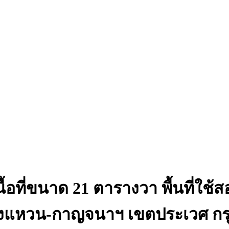
เนื้อที่ขนาด 21 ตารางวา พื้นที่
หวน-กาญจนาฯ เขตประเวศ กรุงเ