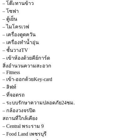
– โต๊ะทานข้าว
– โซฟา
– ตู้เย็น
– ไมโครเวฟ
– เครื่องดูดควัน
– เครื่องทำน้ำอุ่น
– ชั้นวางTV
– เข้าห้องด้วยคีย์การ์ด
สิ่งอำนวนความสะอวก
– Fitness
– เข้า-ออกด้วยKey-card
– ลิฟท์
– ที่จอดรถ
– ระบบรักษาความปลอดภัย24ชม.
– กล้องวงจรปิด
สถานที่ใกล้เคียง
– Central พระราม 9
– Food Land เพชรบุรี