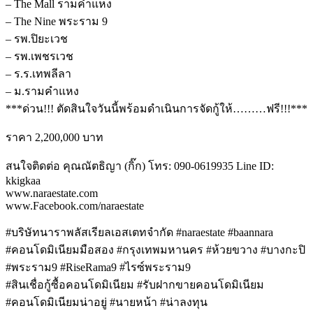
– The Mall รามคำแหง
– The Nine พระราม 9
– รพ.ปิยะเวช
– รพ.เพชรเวช
– ร.ร.เทพลีลา
– ม.รามคำแหง
***ด่วน!!! ตัดสินใจวันนี้พร้อมดำเนินการจัดกู้ให้………ฟรี!!!***
ราคา 2,200,000 บาท
สนใจติดต่อ คุณณัตธิญา (กิ๊ก) โทร: 090-0619935 Line ID:
kkigkaa
www.naraestate.com
www.Facebook.com/naraestate
#บริษัทนาราพลัสเรียลเอสเตทจำกัด #naraestate #baannara
#คอนโดมิเนียมมือสอง #กรุงเทพมหานคร #ห้วยขวาง #บางกะปิ
#พระราม9 #RiseRama9 #ไรซ์พระราม9
#สินเชื่อกู้ซื้อคอนโดมิเนียม #รับฝากขายคอนโดมิเนียม
#คอนโดมิเนียมน่าอยู่ #นายหน้า #น่าลงทุน