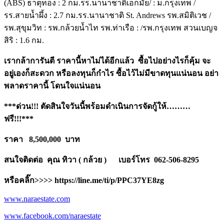
(ABS) ธาตุทอง : 2 กม.รร.นานาชาติเอกมัย/ : ม.กรุงเทพ /
รร.สายน้ำผึ้ง : 2.7 กม.รร.นานาชาติ St. Andrews รพ.สมิติเวช /
รพ.สุขุมวิท : รพ.กล้วยน้ำไท รพ.ท่าเรือ : /รพ.กรุงเทพ สวนเบญจ
สิริ : 1.6 กม.
เรากล้าการันตี ราคานี้หาไม่ได้อีกแล้ว ซื้อไปอย่างไรก็คุ้ม จะ
อยู่เองก็สะดวก หรือลงทุนก็กำไร ซื้อไว้ไม่มีขาดทุนแน่นอน อย่า
พลาดราคานี้ โดนใจแน่นอน
***ด่วน!!! ตัดสินใจวันนี้พร้อมดำเนินการจัดกู้ให้………
ฟรี!!!***
ราคา 8
,500,000
บาท
สนใจติดต่อ คุณ ทิวา ( กล้วย ) เบอร์โทร 062-506-8295
หรือคลิ๊ก
>>>> https://line.me/ti/p/PPC37YE8zg
www.naraestate.com
www.facebook.com/naraestate