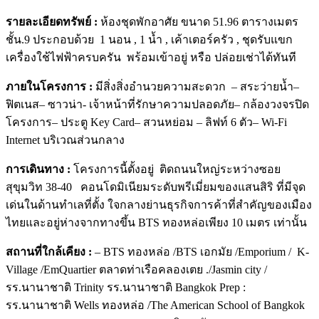
รายละเอียดทรัพย์ :
ห้องชุดพักอาศัย ขนาด 51.96 ตารางเมตร
ชั้น.9 ประกอบด้วย 1 นอน , 1 น้ำ , เค้าเตอร์ครัว , ชุดรับแขก
เครื่องใช้ไฟฟ้าครบครัน พร้อมเข้าอยู่ หรือ ปล่อยเช่าได้ทันที
ภายในโครงการ :
มีสิ่งสิ่งอำนวยความสะดวก – สระว่ายน้ำ–
ฟิตเนส– ซาวน่า- เจ้าหน้าที่รักษาความปลอดภัย– กล้องวงจรปิด
โครงการ– ประตู Key Card– สวนหย่อม – ลิฟท์ 6 ตัว– Wi-Fi
Internet บริเวณส่วนกลาง
การเดินทาง :
โครงการนี้ตั้งอยู่ ติดถนนใหญ่ระหว่างซอย
สุขุมวิท 38-40 คอนโดมิเนียมระดับพรีเมี่ยมของแสนสิริ ที่มีจุด
เด่นในด้านทำเลที่ตั้ง ใจกลางย่านธุรกิจการค้าที่สำคัญของเมือง
ไทยและอยู่ห่างจากทางขึ้น BTS ทองหล่อเพียง 10 เมตร เท่านั้น
สถานที่ใกล้เคียง :
– BTS ทองหล่อ /BTS เอกมัย /Emporium / K-
Village /EmQuartier ตลาดท่าเรือคลองเตย ./Jasmin city /
รร.นานาชาติ Trinity รร.นานาชาติ Bangkok Prep :
รร.นานาชาติ Wells ทองหล่อ /The American School of Bangkok