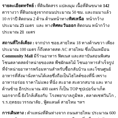
รายละเอียดทรัพย์ :
ที่ดินจัดสรร แปลงมุม เนื้อที่ดินขนาด
142
ตารางวา ที่ดินถมสูงจากถนนประมาณ 50 ซม. และถมมาแล้ว
10 กว่าปี ติดถนน 2 ด้าน ด้านหน้าทาง
ทิศเหนือ
หน้ากว้าง
ประมาณ
25
เมตร และ ทาง
ทิศตะวันออก
ติดถนน หน้ากว้าง
ประมาณ
21
เมตร
สถานที่ใกล้เคียง :
จากปาก ซอย.สายไหม 18 ทางด้านขวา เพียง
ประมาณ 100 เมตร ก็ถึงตลาดสด AC สายไหม ซึ่งเป็นเหมือน
Community Mall
มีร้านอาหาร ฟิตเนส และสถาบันสอนพิเศษ
โซนตลาดสดจำหน่ายของสด พืชผักผลไม้ โซนอาหารสำเร็จรูป
ที่จำหน่ายอาหารพร้อมทานสำหรับซื้อกลับบ้าน และโซนศูนย์
อาหารที่สั่งมานั่งทานได้เลยซึ่งถือเป็นไฮไลต์ของที่นี่ เพราะ
อาหารอร่อย ราคาไม่แพง ที่นั่ง สะอาด สะดวกสบาย และ ทาง
ด้านซ้าย อีกประมาณ 400 เมตร ก็เป็น TOP ซุปเปอร์มาเก็ต
นอกจากนี้ ยังใกล้เคียงกับ โรงพยาบาลภูมิพล , ตลาดเซฟวันโก ,
ร.ร.ฤทธยะวรรณาลัย , ฟู้ดแลนด์ สายไหม ฯลฯ
การเดินทาง :
ตำแหน่งที่ดินห่างจาก ถนนสายไหม ประมาณ 600