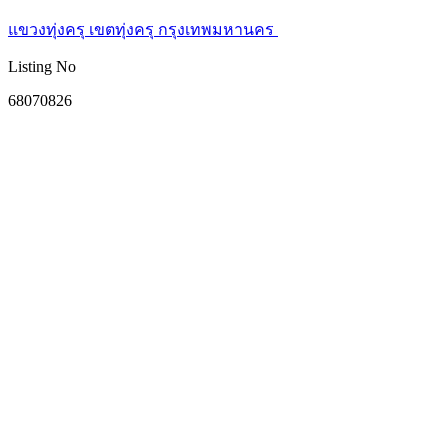
แขวงทุ่งครุ เขตทุ่งครุ กรุงเทพมหานคร
Listing No
68070826