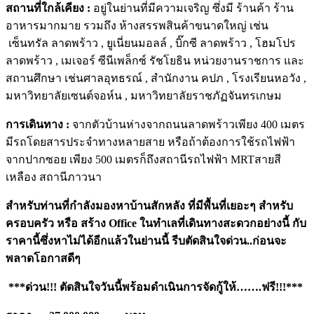
สถานที่ใกล้เคียง :
อยู่ในย่านที่มีความเจริญ ซึ่งมี ร้านค้า ร้าน
อาหารมากมาย รวมถึง ห้างสรรพสินค้าขนาดใหญ่ เช่น
เซ็นทรัล ลาดพร้าว , ยูเนี่ยนมอลล์ , บิ๊กซี ลาดพร้าว , โฮมโปร
ลาดพร้าว , เมเจอร์ ซีนีเพล็กซ์ รัชโยธิน หน่วยงานราชการ และ
สถานศึกษา เช่นศาลอุทธรณ์ , สำนักงาน คปภ , โรงเรียนหอวัง ,
มหาวิทยาลัยเซนต์จอห์น , มหาวิทยาลัยราชภัฏจันทรเกษม
การเดินทาง :
จากตัวบ้านห่างจากถนนลาดพร้าวเพียง 400 เมตร
มีรถโดยสารประจำทางหลายสาย หรือถ้าต้องการใช้รถไฟฟ้า
จากปากซอย เพียง 500 เมตรก็ถึงสถานีรถไฟฟ้า MRTสายสี
เหลือง สถานีภาวนา
สำหรับท่านที่กำลังมองหาบ้านสักหลัง ที่มีพื้นที่เยอะๆ สำหรับ
ครอบครัว หรือ สร้าง
Office ในทำเลที่เดินทางสะดวกอย่างนี้ กับ
ราคานี้ซึ่งหาไม่ได้อีกแล้วในย่านนี้ รีบตัดสินใจด่วน..ก่อนจะ
พลาดโอกาสดีๆ
***ด่วน!!! ตัดสินใจวันนี้พร้อมดำเนินการจัดกู้ให้…….ฟรี!!!***