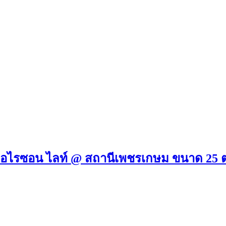
 ฮอไรซอน ไลท์ @ สถานีเพชรเกษม ขนาด 25 ต