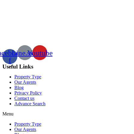
acebook-
Line.svg
Youtube
f
Useful Links
Property Type
Our Agents
Blog
Privacy Policy
Contact us
Advance Search
Menu
Property Type
Our Agents