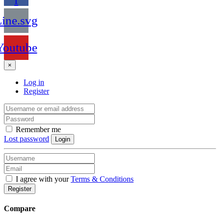
ine.svg
Youtube
×
Log in
Register
Remember me
Lost password
Login
I agree with your
Terms & Conditions
Register
Compare