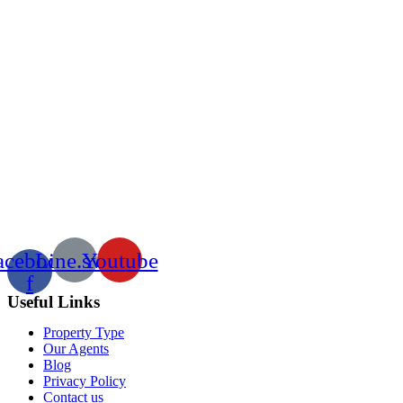
acebook-
Line.svg
Youtube
f
Useful Links
Property Type
Our Agents
Blog
Privacy Policy
Contact us