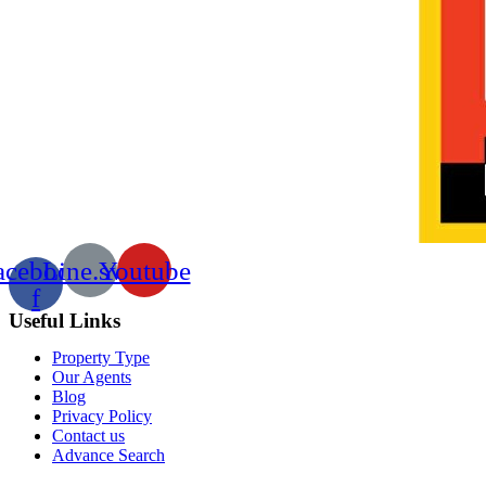
acebook-
Line.svg
Youtube
f
Useful Links
Property Type
Our Agents
Blog
Privacy Policy
Contact us
Advance Search