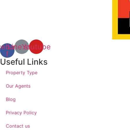
cebook-
Line.svg
Youtube
f
Useful Links
Property Type
Our Agents
Blog
Privacy Policy
Contact us