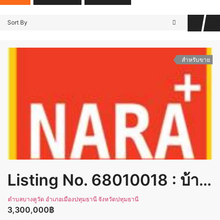
Sort By
สำหรับขาย
Listing No. 68010018 : บ้านเดี่ยว 2 ชั้น ที่ดิน 50 ตร.ว. หมู่บ้านฮาบิเทีย ราชพฤกษ์ โครงคุณภาพเครือแสนสิริ ติดถนนสาย 345 บางคูวัด ปทุมธานี บ้านสวย คุ้มค่า น่าอยู่
ตำบลบางคูวัด อำเภอเมืองปทุมธานี จังหวัดปทุมธานี
3,300,000฿