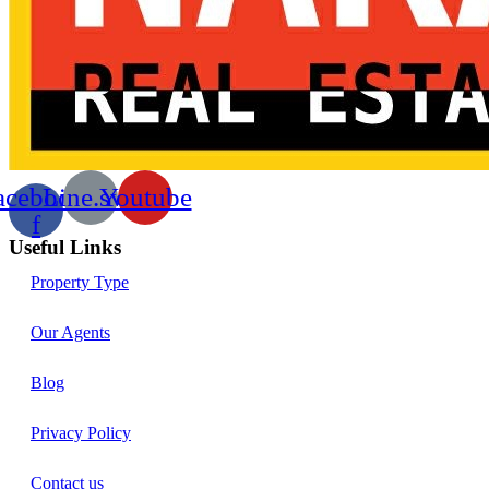
acebook-
Line.svg
Youtube
f
Useful Links
Property Type
Our Agents
Blog
Privacy Policy
Contact us