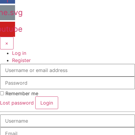
ine.svg
outube
×
Log in
Register
Remember me
Lost password
Login