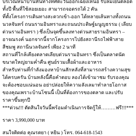
บริเวณหน้าบ้านหันทางทิศตะวันออกเฉียงเหนือ รับลมเย็นตลอด
ทั้งปี พื้นที่ใช้สอยเยอะ สามารถจอดรถได้ 2 คัน
ที่ตั้งโครงการเดินทางสะดวกเข้า-ออก ได้หลายเส้นทางทั้งถนน
นวลจันทร์ ถนนรามอินทราและถนนประดิษฐ์มนูญธรรม ( เลียบ
ด่วนรามอินทรา ) ซึ่งเป็นจุดขึ้นลงทางด่วนสายรามอินทรา –
อาจณรงค์ นอกจากนี้จากโครงการไปยังสถานีรถไฟฟ้าสาย
สีชมพู สถานีนวลจันทร์ เพียง 2 นาที
สถานที่ใกล้เคียงตลาดเลียบด่วนรามอินทรา ซึ่งเป็นตลาดนัด
ขนาดใหญ่ยามค่ำคืน ศูนย์รวมเสื้อผ้าและอาหาร
สำหรับท่านที่กำลังมองหาบ้านสักหลังที่สามารถสร้างความสุข
ได้ครบครัน บ้านหลังนี้คือคำตอบ ลองได้เข้ามาชม รับรองคุณ
จะต้องชอบแน่นอน อย่าปล่อยให้ความลังเลมาทำลายโอกาส
ของคุณเพราะบ้านโซนนี้ เป็นที่ต้องการของตลาด และปรับ
ราคาขึ้นทุกปี
***ด่วน!!! ตัดสินใจวันนี้พร้อมดำเนินการจัดกู้ให้………ฟรี!!!***
ราคา 3,990,000 บาท
สนใจติดต่อ คุณรตยา ( หยิน ) โทร. 064-618-1543