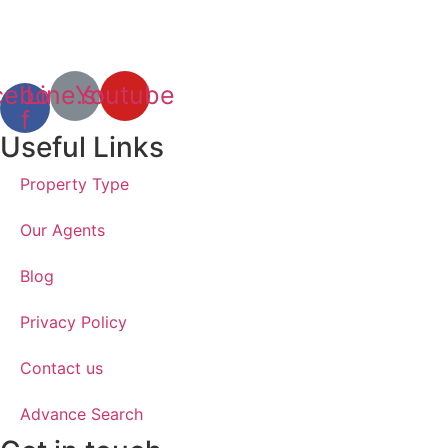
cebook-
Line.svg
Youtube
f
Useful Links
Property Type
Our Agents
Blog
Privacy Policy
Contact us
Advance Search