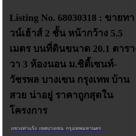
Listing No. 68030318 : ขายทา
วน์เฮ้าส์ 2 ชั้น หน้ากว้าง 5.5
เมตร บนที่ดินขนาด 20.1 ตารา
วา 3 ห้องนอน ม.ซิตี้เซนท์-
วัชรพล บางเขน กรุงเทพ บ้าน
สวย น่าอยู่ ราคาถูกสุดใน
โครงการ
แขวงท่าแร้ง เขตบางเขน กรุงเทพมหานคร