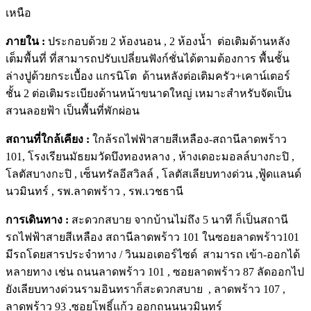
เหนือ
ภายใน :
ประกอบด้วย 2 ห้องนอน , 2 ห้องน้ำ ต่อเติมด้านหลัง
เต็มพื้นที่ ที่สามารถปรับเปลี่ยนฟังก์ชั่นได้ตามต้องการ พื้นชั้น
ล่างปูด้วยกระเบื้อง แกรนิโต ด้านหลังต่อเติมครัว+เคาน์เตอร์
ชั้น 2 ต่อเติมระเบียงด้านหน้าขนาดใหญ่ เหมาะสำหรับจัดเป็น
สวนลอยฟ้า เป็นพื้นที่พักผ่อน
สถานที่ใกล้เคียง :
ใกล้รถไฟฟ้าสายสีเหลือง-สถานีลาดพร้าว
101, โรงเรียนมัธยมวัดบึงทองหลาง , ห้างเดอะมอลล์บางกะปิ ,
โลตัสบางกะปิ , เซ็นทรัลอีสวิลล์​ , โลตัสเลียบทางด่วน ,ฟู้ดแลนด์
นวมินทร์ , รพ.ลาดพร้าว , รพ.เวชธานี
การเดินทาง :
สะดวกสบาย จากบ้านไม่ถึง 5 นาที ก็เป็นสถานี
รถไฟฟ้าสายสีเหลือง สถานีลาดพร้าว 101 ในซอยลาดพร้าว101
มีรถโดยสารประจำทาง / วินมอเตอร์ไซด์ สามารถ เข้า-ออกได้
หลายทาง เช่น ถนนลาดพร้าว 101 , ซอยลาดพร้าว 87 ลัดออกไป
ยังเลียบทางด่วนรามอินทราก็สะดวกสบาย , ลาดพร้าว 107 ,
ลาดพร้าว 93​ ,ซอยโพธิ์แก้ว ออกถนนนวมินทร์