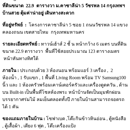
ที่ดินขนาด 22.9 ตารางวา ม.คาซาลีน่า 5 วัชรพล 14 กรุงเทพฯ
บ้านสวย ตุ้มค่าน่าอยู่ เดินทางสะดวก
ที่อยู่ทรัพย์ :
โครงการคาซาลีน่า 5 ซอย 1 ถนนวัชรพล 14 แขวง
คลองถนน เขตสายไหม กรุงเทพมหานคร
รายละเอียดทรัพย์ :
ทาวน์เฮ้าส์ 2 ชั้ น หน้ากว้าง 6 เมตร บนที่ดิน
ขนาด 22.9 ตารางวา พื้นที่ใช้สอยประมาณ 123 ตารางเมตร
หน้าหันทางทิศใต้
ภายใน :
ประกอบด้วย 3 ห้องนอน พร้อมแอร์ 3 เครื่อง , 2
ห้องน้ำ , 1 รับแขก , 1 พื้นที่ Living Room พร้อม TV Samsung100
นิ้ว และ 1 ห้องครัวพร้อมเคาน์เตอร์ครัวและเครื่องดูดควัน , ด้าน
บน Built-in เป็นพื้นที่โซลห้องพระ หน้าบ้านจัดเป็นมุมพักผ่อน
บรรยากาศร่มไม้ ลมเย็นตลอดทั้งปี ภายในบ้านสามารถจอดรถ
ได้ 1 คัน
ของแถมภายในบ้าน
:
โซฟาเบด ,โต๊ะกินข้าวหินอ่อน , ตู้หนังสือ
, ตู้เสื้อผ้า , เตียง 6 ฟุต , โต๊ะเครื่องแป้ง