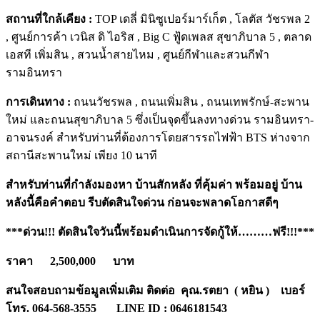
สถานที่ใกล้เคียง :
TOP เดลี่ มินิซูเปอร์มาร์เก็ต , โลตัส วัชรพล 2
, ศูนย์การค้า เวนิส ดิ ไอริส , Big C ฟู้ดเพลส สุขาภิบาล 5 , ตลาด
เอสที เพิ่มสิน , สวนน้ำสายไหม , ศูนย์กีฬาและสวนกีฬา
รามอินทรา
การเดินทาง
:
ถนนวัชรพล , ถนนเพิ่มสิน , ถนนเทพรักษ์-สะพาน
ใหม่ และถนนสุขาภิบาล 5 ซึ่งเป็นจุดขึ้นลงทางด่วน รามอินทรา-
อาจนรงค์ สำหรับท่านที่ต้องการโดยสารรถไฟฟ้า BTS ห่างจาก
สถานีสะพานใหม่ เพียง 10 นาที
สำหรับท่านที่กำลังมองหา บ้านสักหลัง ที่คุ้มค่า พร้อมอยู่ บ้าน
หลังนี้คือคำตอบ รีบตัดสินใจด่วน ก่อนจะพลาดโอกาสดีๆ
***ด่วน!!! ตัดสินใจวันนี้พร้อมดำเนินการจัดกู้ให้………ฟรี!!!***
ราคา 2,500,000 บาท
สนใจสอบถามข้อมูลเพิ่มเติม ติดต่อ คุณ.รตยา ( หยิน ) เบอร์
โทร. 064-568-3555
LINE ID : 0646181543