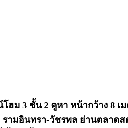
โฮม 3 ชั้น 2 คูหา หน้ากว้าง 8 เม
ิญ รามอินทรา-วัชรพล ย่านตลาด