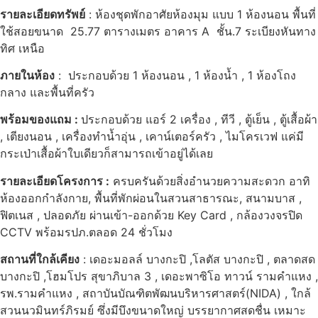
รายละเอียดทรัพย์
: ห้องชุดพักอาศัยห้องมุม แบบ 1 ห้องนอน พื้นที่
ใช้สอยขนาด 25.77 ตารางเมตร อาคาร A ชั้น.7 ระเบียงหันทาง
ทิศ เหนือ
ภายในห้อง
: ประกอบด้วย 1 ห้องนอน , 1 ห้องน้ำ , 1 ห้องโถง
กลาง และพื้นที่ครัว
พร้อมของแถม :
ประกอบด้วย แอร์ 2 เครื่อง , ทีวี , ตู้เย็น , ตู้เสื้อผ้า
, เตียงนอน , เครื่องทำน้ำอุ่น , เคาน์เตอร์ครัว , ไมโครเวฟ แค่มี
กระเป่าเสื้อผ้าใบเดียวก็สามารถเข้าอยู่ได้เลย
รายละเอียดโครงการ
:
ครบครันด้วยสิ่งอำนวยความสะดวก อาทิ
ห้องออกกำลังกาย, พื้นที่พักผ่อนในสวนสาธารณะ, สนามบาส ,
ฟิตเนส , ปลอดภัย ผ่านเข้า-ออกด้วย Key Card , กล้องวงจรปิด
CCTV พร้อมรปภ.ตลอด 24 ชั่วโมง
สถานที่ใกล้เคียง
: เดอะมอลล์ บางกะปิ ,โลตัส บางกะปิ , ตลาดสด
บางกะปิ ,โฮมโปร สุขาภิบาล 3 , เดอะพาซิโอ ทาวน์ รามคำแหง ,
รพ.รามคำแหง , สถาบันบัณฑิตพัฒนบริหารศาสตร์(NIDA) , ใกล้
สวนนวมินทร์ภิรมย์ ซึ่งมีบึงขนาดใหญ่ บรรยากาศสดชื่น เหมาะ