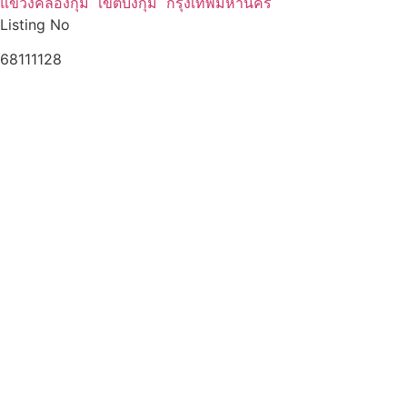
แขวงคลองกุ่ม เขตบึงกุ่ม กรุงเทพมหานคร
Listing No
68111128